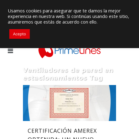
Proveedor de Suministros / Equipamiento HVAC
Usamos cookies para asegurar que te damos la mejor
experiencia en nuestra web. Si continúas usando este sitio,
+57 3105917311
ventascolombia@primelines-hvac.com
asumiremos que estás de acuerdo con ello.
Acepto
Ventiladores de pared en
estacionamientos Tag
CERTIFICACIÓN AMEREX