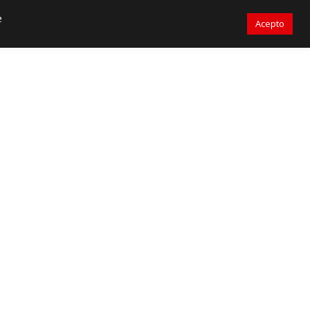
 3105917311
ventascolombia@primelines-hvac.com
e
Acepto
PrimeLines Global