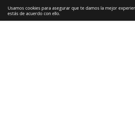
Proveedor de Suministros / Equipamiento HVAC
Usamos cookies para asegurar que te damos la mejor experienc
estás de acuerdo con ello.
Inicio
Quienes Somos
Productos
Softwar
Oficinas
PrimeLines
LIMA, PERÚ
BOLIVIA