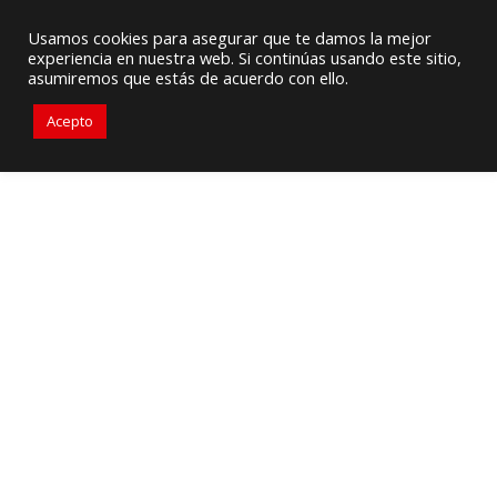
Proveedor de Suministros / Equipamiento HVAC
Usamos cookies para asegurar que te damos la mejor
experiencia en nuestra web. Si continúas usando este sitio,
+57 3105917311
ventascolombia@primelines-hvac.com
asumiremos que estás de acuerdo con ello.
Acepto