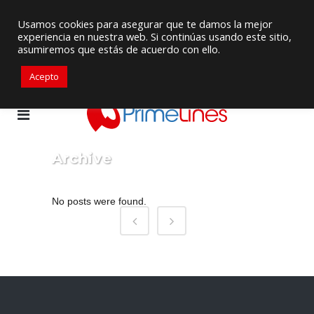
Proveedor de Suministros / Equipamiento HVAC
Usamos cookies para asegurar que te damos la mejor
experiencia en nuestra web. Si continúas usando este sitio,
+57 3105917311
ventascolombia@primelines-hvac.com
asumiremos que estás de acuerdo con ello.
Acepto
Archive
No posts were found.