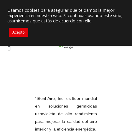
Proveedor de Suministros / Equipamiento HVAC
Usamos cookies para asegurar que te damos la mejor
experiencia en nuestra web. Si continúas usando este sitio,
+57 3105917311
ventascolombia@primelines-hvac.com
asumiremos que estás de acuerdo con ello.
Acepto
“Steril-Aire, Inc. es líder mundial
en soluciones germicidas
ultravioleta de alto rendimiento
para mejorar la calidad del aire
interior y la eficiencia energética.