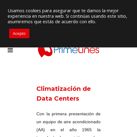
Proveedor de Suministros / Equipamiento HVAC
Usamos cookies para asegurar que te damos la mejor
experiencia en nuestra web. Si continúas usando este sitio,
+57 3105917311
ventascolombia@primelines-hvac.com
asumiremos que estás de acuerdo con ello.
Acepto
Climatización de
Data Centers
Con la primera presentación de
un equipo de aire acondicionado
(AA) en el año 1965 la