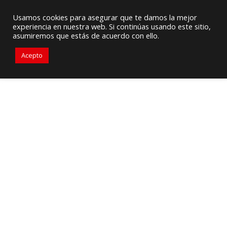
Proveedor de Suministros / Equipamiento HVAC
Usamos cookies para asegurar que te damos la mejor
experiencia en nuestra web. Si continúas usando este sitio,
+57 3105917311
ventascolombia@primelines-hvac.com
asumiremos que estás de acuerdo con ello.
Acepto
“RBI ofrece una de las líneas
más completas de calderas y
calentadores de agua
disponibles en la actualidad.