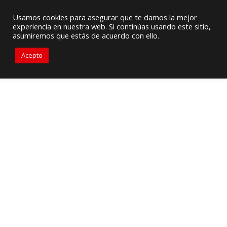
Proveedor de Suministros / Equipamiento HVAC
Usamos cookies para asegurar que te damos la mejor
experiencia en nuestra web. Si continúas usando este sitio,
+57 3105917311
ventascolombia@primelines-hvac.com
asumiremos que estás de acuerdo con ello.
Acepto
Representaciones
Patterson
Bombas de Agua
HVAC