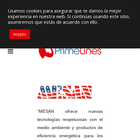
Proveedor de Suministros / Equipamiento HVAC
Usamos cookies para asegurar que te damos la mejor
experiencia en nuestra web. Si continúas usando este sitio,
+57 3105917311
ventascolombia@primelines-hvac.com
asumiremos que estás de acuerdo con ello.
Acepto
“MESAN ofrece nuevas
tecnologías respetuosas con el
medio ambiente y productos de
eficiencia energética para los