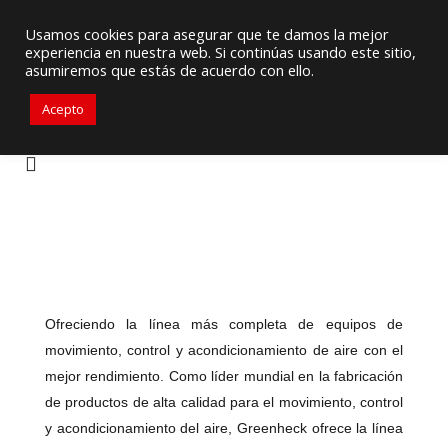
Proveedor de Suministros / Equipamiento HVAC
Usamos cookies para asegurar que te damos la mejor
experiencia en nuestra web. Si continúas usando este sitio,
+57 3105917311
ventascolombia@primelines-hvac.com
asumiremos que estás de acuerdo con ello.
Acepto
Ofreciendo la línea más completa de equipos de
movimiento, control y acondicionamiento de aire con el
mejor rendimiento. Como líder mundial en la fabricación
de productos de alta calidad para el movimiento, control
y acondicionamiento del aire, Greenheck ofrece la línea