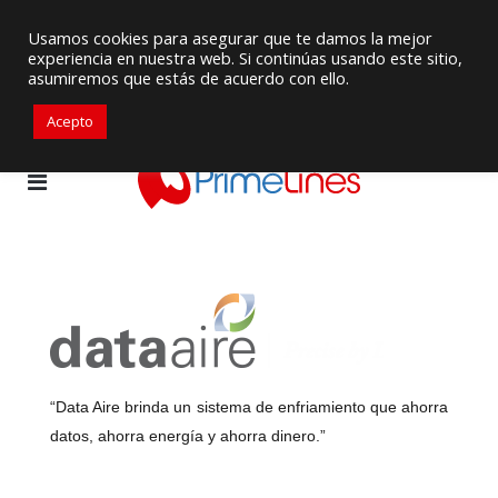
Proveedor de Suministros / Equipamiento HVAC
Usamos cookies para asegurar que te damos la mejor
experiencia en nuestra web. Si continúas usando este sitio,
+57 3105917311
ventascolombia@primelines-hvac.com
asumiremos que estás de acuerdo con ello.
Acepto
“Data Aire brinda un sistema de enfriamiento que ahorra
datos, ahorra energía y ahorra dinero.”